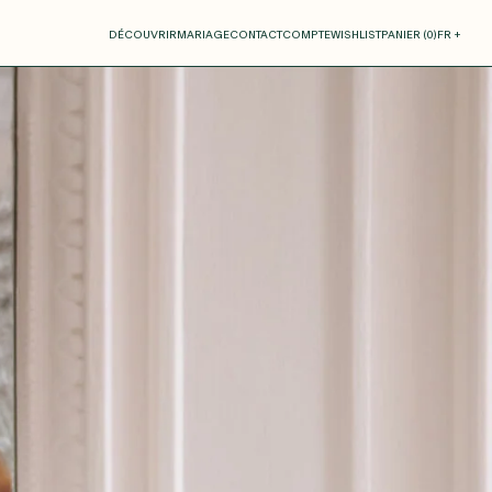
otre panier
DÉCOUVRIR
MARIAGE
CONTACT
COMPTE
WISHLIST
PANIER (
0
)
FR +
RE PANIER EST VIDE
Thérèse