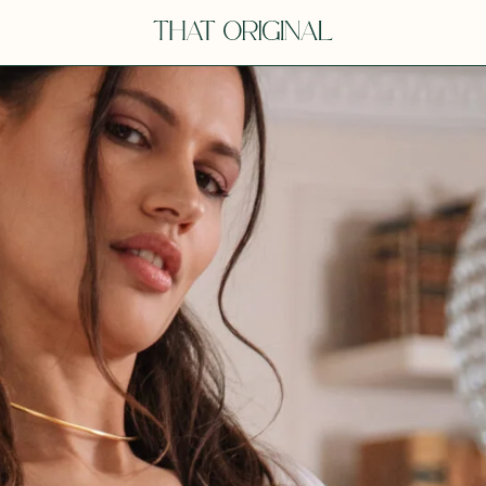
V
VOT
dora
Tina