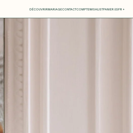
otre panier
DÉCOUVRIR
MARIAGE
CONTACT
COMPTE
WISHLIST
PANIER (
0
)
FR +
RE PANIER EST VIDE
Thérèse