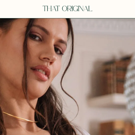
V
VOT
dora
Tina