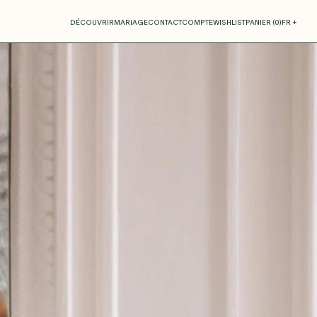
otre panier
DÉCOUVRIR
MARIAGE
CONTACT
COMPTE
WISHLIST
PANIER (
0
)
FR +
RE PANIER EST VIDE
Thérèse