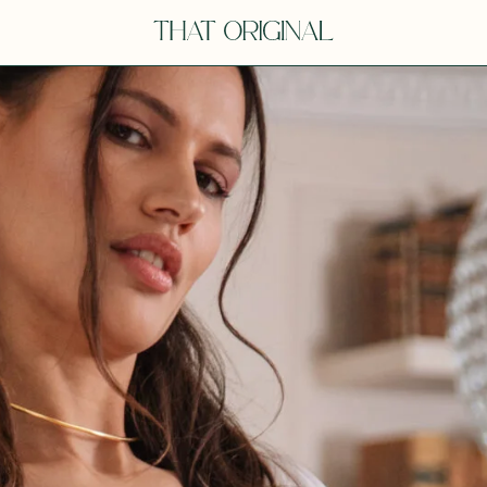
V
VOT
dora
Tina