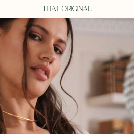
V
VOT
dora
Tina