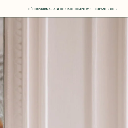
otre panier
DÉCOUVRIR
MARIAGE
CONTACT
COMPTE
WISHLIST
PANIER (
0
)
FR +
RE PANIER EST VIDE
Thérèse