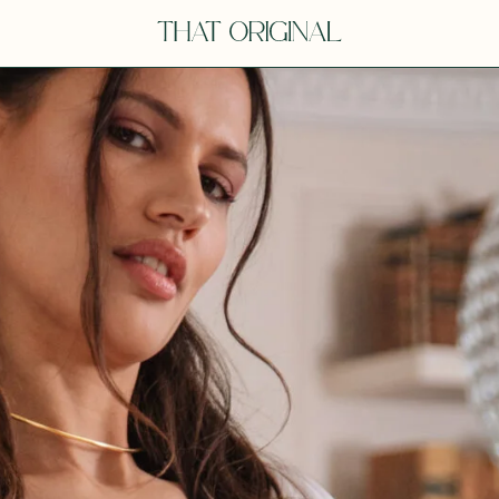
V
VOT
dora
Tina