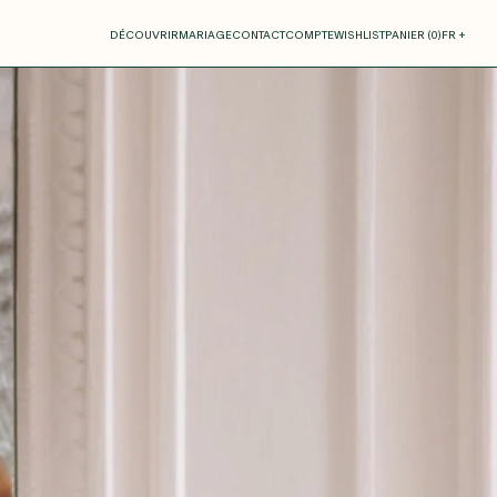
otre panier
DÉCOUVRIR
MARIAGE
CONTACT
COMPTE
WISHLIST
PANIER (
0
)
FR +
RE PANIER EST VIDE
Thérèse