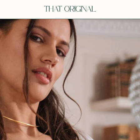
V
VOT
dora
Tina