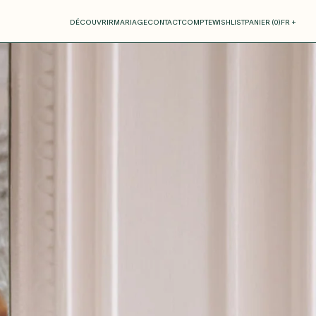
otre panier
DÉCOUVRIR
MARIAGE
CONTACT
COMPTE
WISHLIST
PANIER (
0
)
FR +
RE PANIER EST VIDE
Thérèse