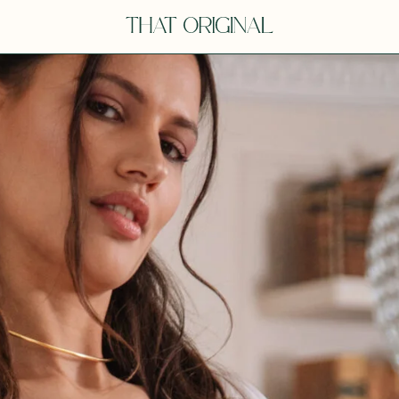
V
VOT
dora
Tina