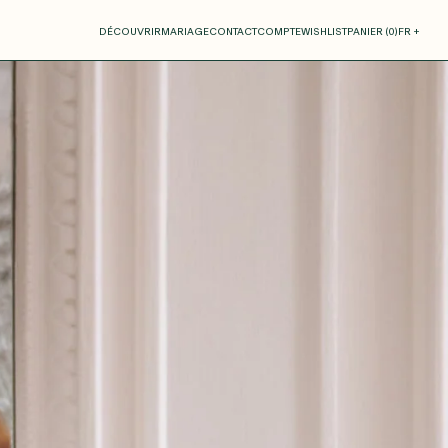
otre panier
DÉCOUVRIR
MARIAGE
CONTACT
COMPTE
WISHLIST
PANIER (
0
)
FR +
RE PANIER EST VIDE
Thérèse