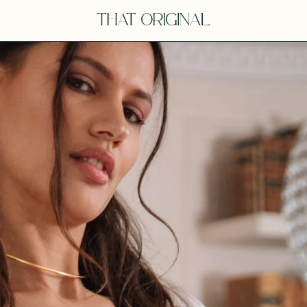
V
VOT
dora
Tina