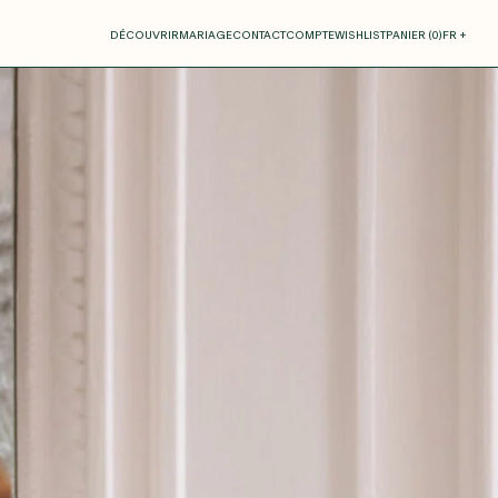
otre panier
DÉCOUVRIR
MARIAGE
CONTACT
COMPTE
WISHLIST
PANIER (
0
)
FR +
RE PANIER EST VIDE
Thérèse