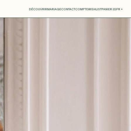
otre panier
DÉCOUVRIR
MARIAGE
CONTACT
COMPTE
WISHLIST
PANIER (
0
)
FR +
RE PANIER EST VIDE
Thérèse