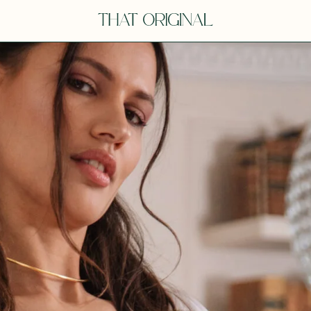
V
VOT
dora
Tina