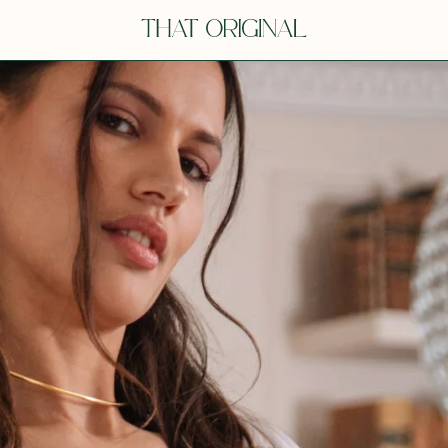
V
VOT
dora
Tina