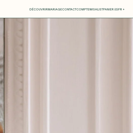
otre panier
DÉCOUVRIR
MARIAGE
CONTACT
COMPTE
WISHLIST
PANIER (
0
)
FR +
RE PANIER EST VIDE
Thérèse