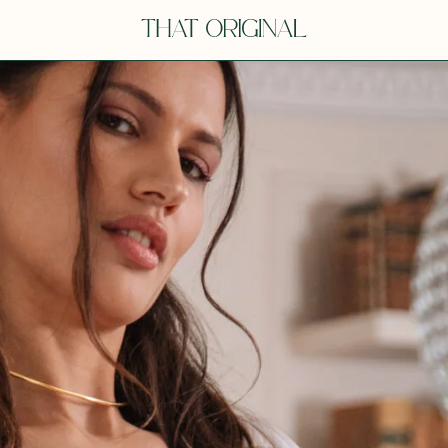
V
VOT
dora
Tina