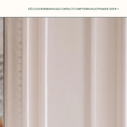
otre panier
DÉCOUVRIR
MARIAGE
CONTACT
COMPTE
WISHLIST
PANIER (
0
)
FR +
RE PANIER EST VIDE
Thérèse