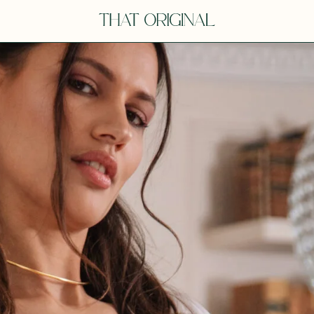
V
VOT
dora
Tina