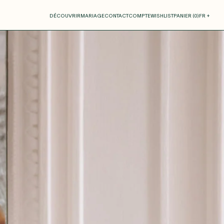
otre panier
DÉCOUVRIR
MARIAGE
CONTACT
COMPTE
WISHLIST
PANIER (
0
)
FR +
RE PANIER EST VIDE
Thérèse