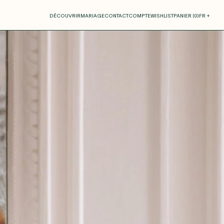
otre panier
DÉCOUVRIR
MARIAGE
CONTACT
COMPTE
WISHLIST
PANIER (
0
)
FR +
RE PANIER EST VIDE
Thérèse