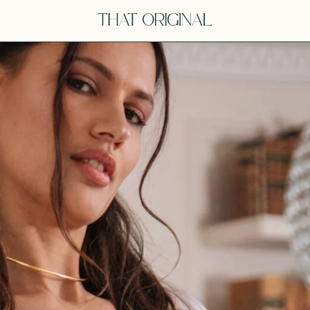
V
VOT
dora
Tina