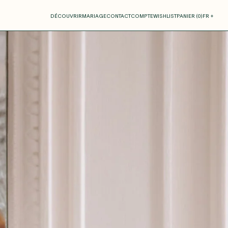
otre panier
DÉCOUVRIR
MARIAGE
CONTACT
COMPTE
WISHLIST
PANIER (
0
)
FR +
RE PANIER EST VIDE
Thérèse