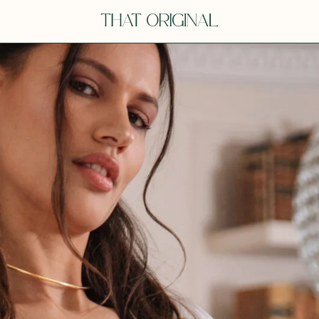
V
VOT
dora
Tina