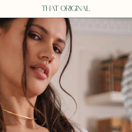
V
VOT
dora
Tina