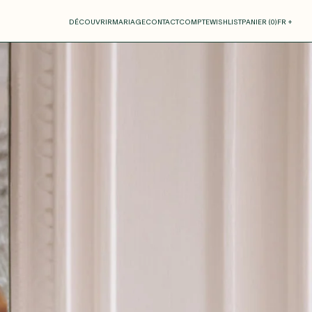
otre panier
DÉCOUVRIR
MARIAGE
CONTACT
COMPTE
WISHLIST
PANIER (
0
)
FR +
RE PANIER EST VIDE
Thérèse