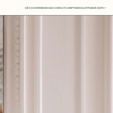
otre panier
DÉCOUVRIR
MARIAGE
CONTACT
COMPTE
WISHLIST
PANIER (
0
)
FR +
RE PANIER EST VIDE
Thérèse