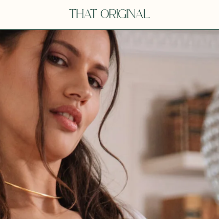
V
VOT
dora
Tina