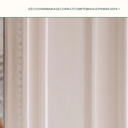
otre panier
DÉCOUVRIR
MARIAGE
CONTACT
COMPTE
WISHLIST
PANIER (
0
)
FR +
RE PANIER EST VIDE
Thérèse