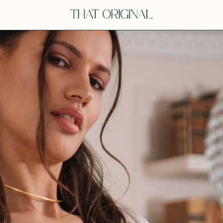
V
VOT
dora
Tina