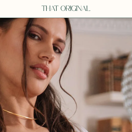
V
VOT
dora
Tina