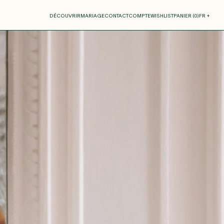
otre panier
DÉCOUVRIR
MARIAGE
CONTACT
COMPTE
WISHLIST
PANIER (
0
)
FR +
RE PANIER EST VIDE
Thérèse