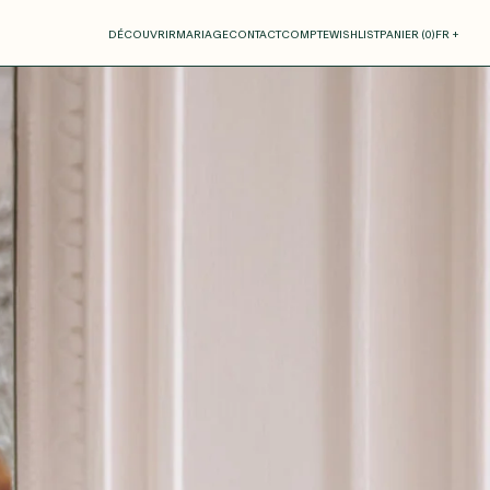
otre panier
DÉCOUVRIR
MARIAGE
CONTACT
COMPTE
WISHLIST
PANIER (
0
)
FR +
RE PANIER EST VIDE
Thérèse