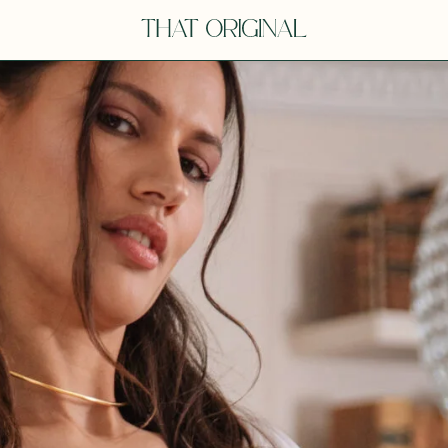
V
VOT
dora
Tina