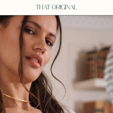
V
VOT
dora
Tina