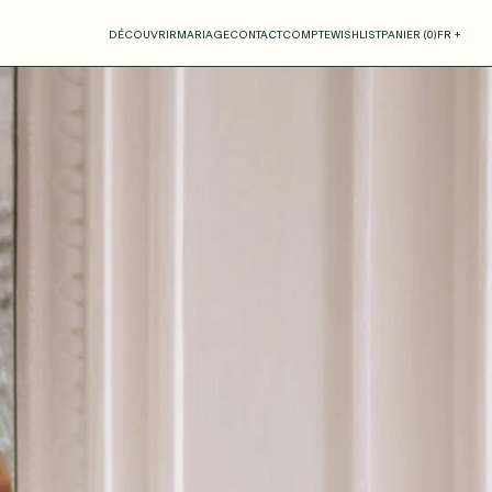
otre panier
DÉCOUVRIR
MARIAGE
CONTACT
COMPTE
WISHLIST
PANIER (
0
)
FR +
RE PANIER EST VIDE
Thérèse