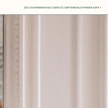
otre panier
DÉCOUVRIR
MARIAGE
CONTACT
COMPTE
WISHLIST
PANIER (
0
)
FR +
RE PANIER EST VIDE
Thérèse