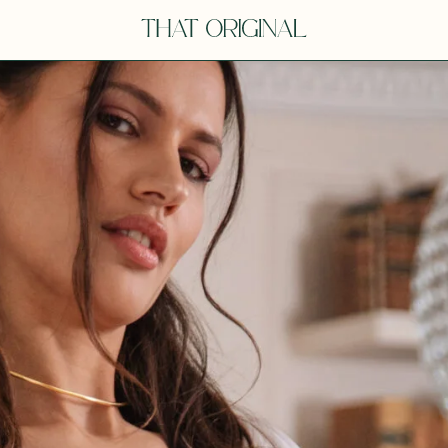
V
VOT
dora
Tina