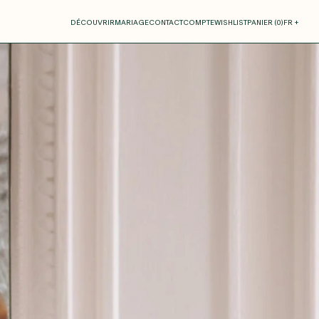
otre panier
DÉCOUVRIR
MARIAGE
CONTACT
COMPTE
WISHLIST
PANIER (
0
)
FR +
RE PANIER EST VIDE
Thérèse