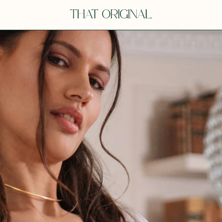
V
VOT
dora
Tina