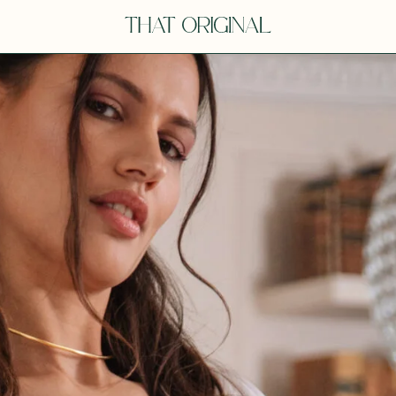
V
VOT
dora
Tina