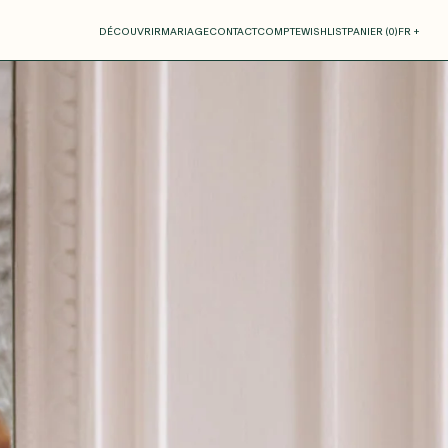
otre panier
DÉCOUVRIR
MARIAGE
CONTACT
COMPTE
WISHLIST
PANIER (
0
)
FR +
RE PANIER EST VIDE
Thérèse