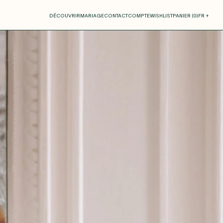
otre panier
DÉCOUVRIR
MARIAGE
CONTACT
COMPTE
WISHLIST
PANIER (
0
)
FR +
RE PANIER EST VIDE
Thérèse