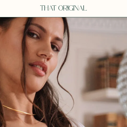
V
VOT
dora
Tina