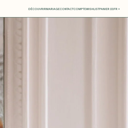
otre panier
DÉCOUVRIR
MARIAGE
CONTACT
COMPTE
WISHLIST
PANIER (
0
)
FR +
RE PANIER EST VIDE
Thérèse