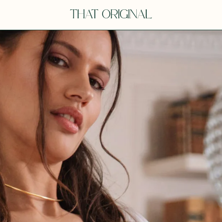
V
VOT
dora
Tina