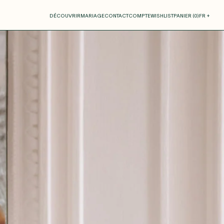
otre panier
DÉCOUVRIR
MARIAGE
CONTACT
COMPTE
WISHLIST
PANIER (
0
)
FR +
RE PANIER EST VIDE
Thérèse