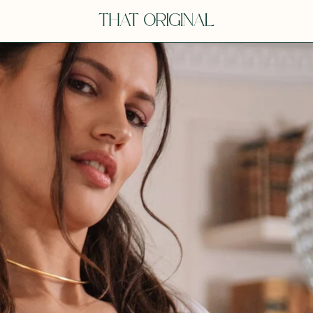
V
VOT
dora
Tina