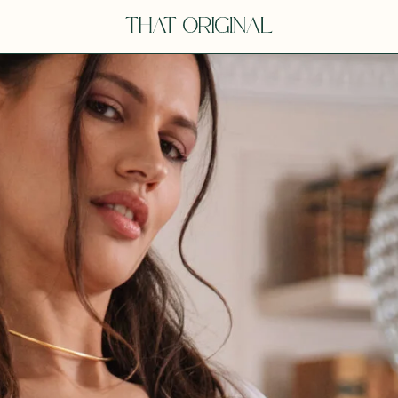
V
VOT
dora
Tina