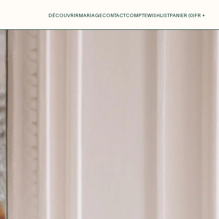
otre panier
DÉCOUVRIR
MARIAGE
CONTACT
COMPTE
WISHLIST
PANIER (
0
)
FR +
RE PANIER EST VIDE
Thérèse