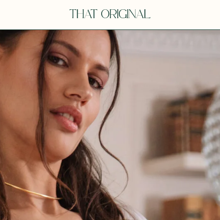
V
VOT
dora
Tina