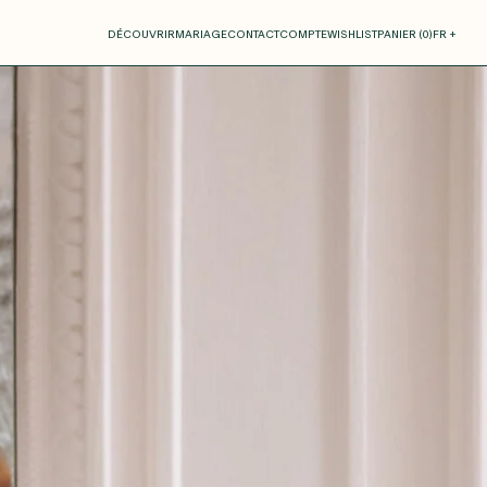
otre panier
DÉCOUVRIR
MARIAGE
CONTACT
COMPTE
WISHLIST
PANIER (
0
)
FR +
RE PANIER EST VIDE
Thérèse