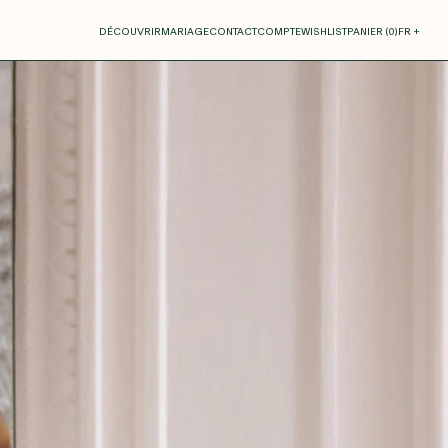
otre panier
DÉCOUVRIR
MARIAGE
CONTACT
COMPTE
WISHLIST
PANIER (
0
)
FR +
RE PANIER EST VIDE
Thérèse