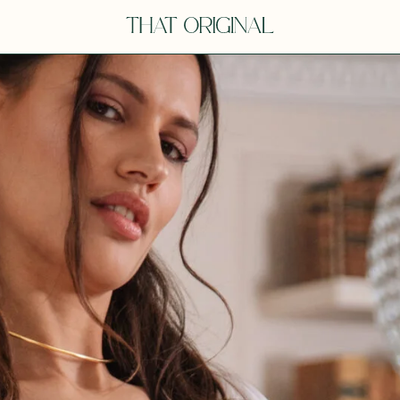
V
VOT
dora
Tina