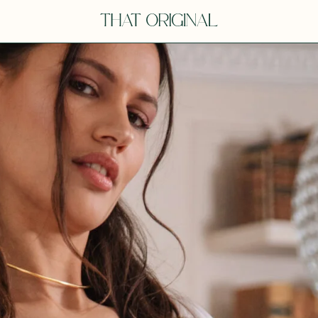
V
VOT
dora
Tina