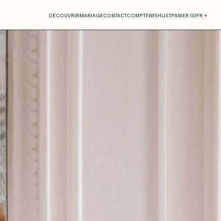
otre panier
DÉCOUVRIR
MARIAGE
CONTACT
COMPTE
WISHLIST
PANIER (
0
)
FR +
RE PANIER EST VIDE
Thérèse