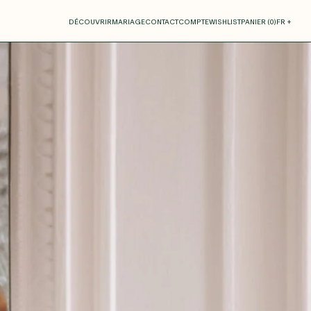
otre panier
DÉCOUVRIR
MARIAGE
CONTACT
COMPTE
WISHLIST
PANIER (
0
)
FR +
RE PANIER EST VIDE
Thérèse