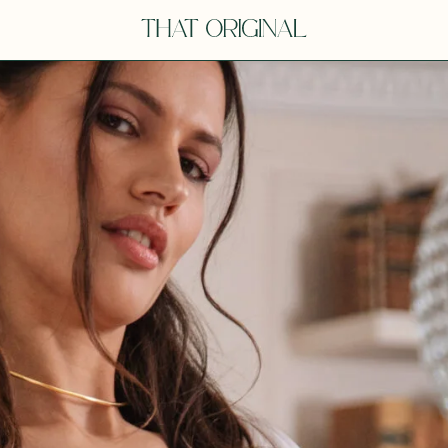
V
VOT
dora
Tina