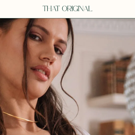
V
VOT
dora
Tina