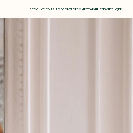
otre panier
DÉCOUVRIR
MARIAGE
CONTACT
COMPTE
WISHLIST
PANIER (
0
)
FR +
RE PANIER EST VIDE
Thérèse