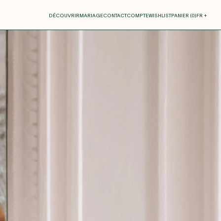
otre panier
DÉCOUVRIR
MARIAGE
CONTACT
COMPTE
WISHLIST
PANIER (
0
)
FR +
RE PANIER EST VIDE
Thérèse