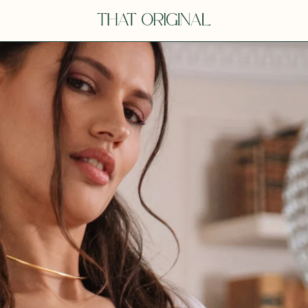
V
VOT
dora
Tina