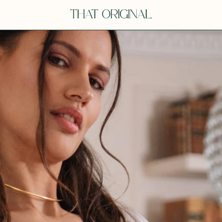
V
VOT
dora
Tina