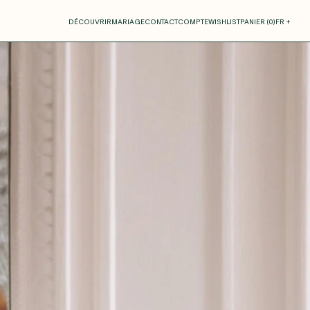
otre panier
DÉCOUVRIR
MARIAGE
CONTACT
COMPTE
WISHLIST
PANIER (
0
)
FR +
RE PANIER EST VIDE
Thérèse