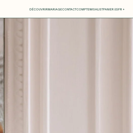
otre panier
DÉCOUVRIR
MARIAGE
CONTACT
COMPTE
WISHLIST
PANIER (
0
)
FR +
RE PANIER EST VIDE
Thérèse