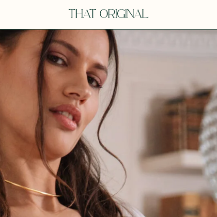
V
VOT
dora
Tina