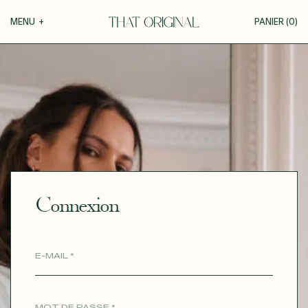
Votre panier
MENU
+
PANIER (
0
)
COLLECTIONS
+
VOTRE PANIER EST VIDE
Roxane
GUIDE DE LA PERSONNALISATION
Théodora
Tina
PERSONNALISER
Thérèse
Robertha
MATIÈRES
Unique
Connexion
Toutes nos inspirations
DÉCOUVRIR
MARIAGE