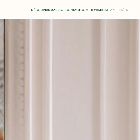
otre panier
DÉCOUVRIR
MARIAGE
CONTACT
COMPTE
WISHLIST
PANIER (
0
)
FR +
RE PANIER EST VIDE
Thérèse