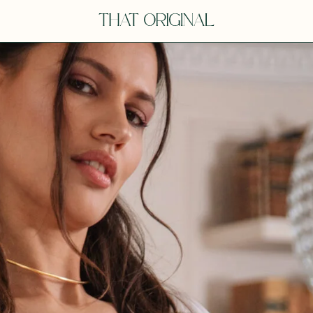
V
VOT
dora
Tina